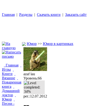
Главная
|
Разделы
|
Скачать книги
|
Заказать сайт
Юмор
>>
Юмор в картинках
Главная
Игры
Книги
azaf lau
Вязание
Уровень:66
Поваренная
книга
Домашний
доктор
рег.:12.07.2012
Юмор
Песни -