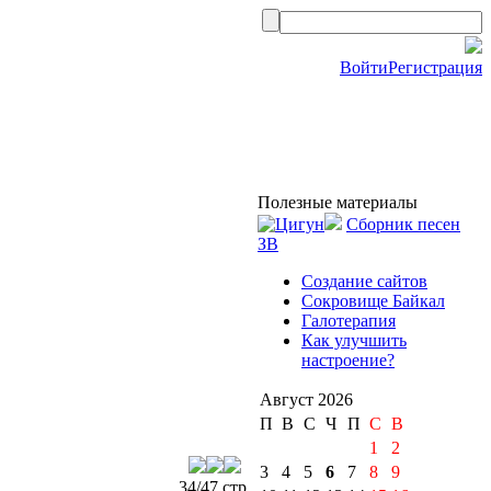
Войти
Регистрация
Полезные материалы
Сборник песен
ЗВ
Создание сайтов
Сокровище Байкал
Галотерапия
Как улучшить
настроение?
Август 2026
П
В
С
Ч
П
С
B
1
2
3
4
5
6
7
8
9
34/47 стр.