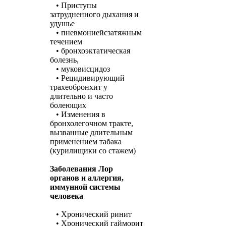
• Приступы
затрудненного дыхания и
удушье
• пневмониейсзатяжным
течением
• бронхоэктатическая
болезнь,
• муковисцидоз
• Рецидивирующий
трахеобронхит у
длительно и часто
болеющих
• Изменения в
бронхолегочном тракте,
вызванные длительным
применением табака
(курилищики со стажем)
Заболевания Лор
органов и аллергия,
иммунной системы
человека
• Хронический ринит
• Хронический гайморит