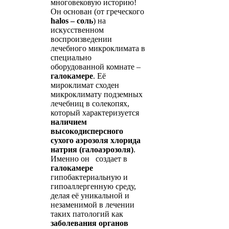
многовековую историю!
Он основан (от греческого
halos – соль
) на
искусственном
воспроизведении
лечебного микроклимата в
специально
оборудованной комнате –
галокамере
. Её
мироклимат сходен
микроклимату подземных
лечебниц в солекопях,
который характеризуется
наличием
высокодисперсного
сухого аэрозоля хлорида
натрия (галоаэрозоля)
.
Именно он создает в
галокамере
гипобактериальную и
гипоаллергенную среду,
делая её уникальной и
незаменимой в лечении
таких патологий как
заболевания органов