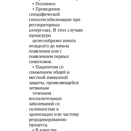
• Поллиноз
• Проведения
специфической
гипосенсибилизации при
респираторных
аллергозах. В этих случаях
процедуры
целесообразно начать
незадолго до начала
появления или с
появлением первых
симптомов.
• Пациентам со
снижением общей и
местной иммунной
защиты, проявляющейся
затяжным
течением
воспалительных
заболеваний со
склонностью к
хронизации или частому
рецидивированию
процесса.
• В качестве