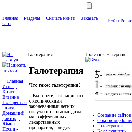
Главная
|
Разделы
|
Скачать книги
|
Заказать
Войти
Реги
сайт
Галотерапия
Полезные материалы
Галотерапия
Главная
Что такое галотерапия?
Игры
Книги
Вы знаете, что пациенты
Вязание
с хроническими
Поваренная
заболеваниями легких
книга
получают огромные дозы
Домашний
Создание сайтов
малоэффективных
доктор
Сокровище Байк
лекарственных
Юмор
Галотерапия
препаратов, а людям
Песни -
Как улучшить