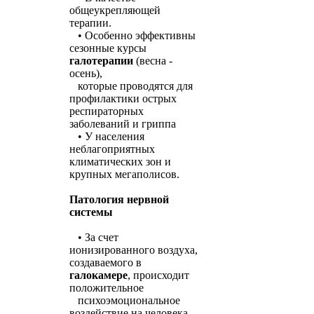
общеукрепляющей
терапии.
• Особенно эффективны
сезонные курсы
галотерапии
(весна -
осень),
которые проводятся для
профилактики острых
респираторных
заболеваний и гриппа
• У населения
неблагоприятных
климатических зон и
крупных мегаполисов.
Патология нервной
системы
• За счет
ионизированного воздуха,
создаваемого в
галокамере
, происходит
положительное
психоэмоциональное
воздействие на человека.