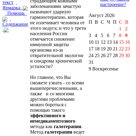
страдающим кожными
текст
настроение?
заболеваниями зачастую
Ярмарка
назначают ударную
Помощь
Август 2026
гармонотерапию, которая
П
В
С
Ч
П
С
B
не излечивает человека от
Содержание
этого недуга; и что у трети
1
2
населения России
3
4
5
6
7
8
9
отмечается снижение
10
11
12
13
14
15
16
иммунной защиты
17
18
19
20
21
22
23
организма из-за
отвратительной экологии
24
25
26
27
28
29
30
и синдрома хронической
31
усталости?
9 Bоскресенье
Но главное, что Вы
сможете узнать - со всеми
вышеперечисленными, а
также и со многими
другими проблемами
можно бороться с
помощью такого
эффективного и
немедикаментозного
метода как
галотерапия
.
Метод
галотерапии
ведет