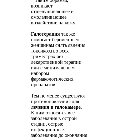
Таким образом,
возникает
отшелушивающее и
омолаживающее
воздействие на кожу.
Галотерапия
так же
помогает беременным
женщинам снять явления
токсикоза во всех
триместрах без
лекарственной терапии
или с минимальным
набором
фармакологических
препаратов.
Тем не менее существуют
противопоказания для
лечения в галокамере
.
К ним относятся все
заболевания в острой
стадии, острые
инфекционные
заболевания до окончания