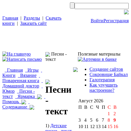
Главная
|
Разделы
|
Скачать
Войти
Регистрация
книги
|
Заказать сайт
Песни -
Полезные материалы
текст
Создание сайтов
Главная
Игры
Сокровище Байкал
Книги
Вязание
Галотерапия
Поваренная книга
Как улучшить
Домашний доктор
Песни
настроение?
Юмор
Песни -
текст
Ярмарка
-
Август 2026
Помощь
Содержание
П
В
С
Ч
П
С
B
текст
1
2
3
4
5
6
7
8
9
1)
Детские
10
11
12
13
14
15
16
песни - текст