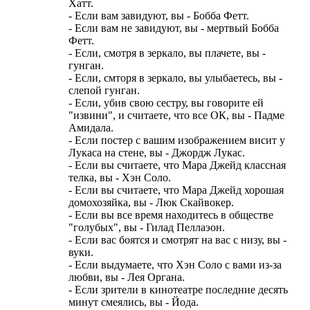
Хатт.
- Если вам завидуют, вы - Бобба Фетт.
- Если вам не завидуют, вы - мертвый Бобба
Фетт.
- Если, смотря в зеркало, вы плачете, вы -
гунган.
- Если, смторя в зеркало, вы улыбаетесь, вы -
слепой гунган.
- Если, убив свою сестру, вы говорите ей
"извини", и считаете, что все ОК, вы - Падме
Амидала.
- Если постер с вашим изображением висит у
Лукаса на стене, вы - Джордж Лукас.
- Если вы считаете, что Мара Джейд классная
телка, вы - Хэн Соло.
- Если вы считаете, что Мара Джейд хорошая
домохозяйка, вы - Люк Скайвокер.
- Если вы все время находитесь в обществе
"голубых", вы - Гилад Пеллаэон.
- Если вас боятся и смотрят на вас с низу, вы -
вуки.
- Если выдумаете, что Хэн Соло с вами из-за
любви, вы - Лея Органа.
- Если зрители в кинотеатре последние десять
минут смеялись, вы - Йода.