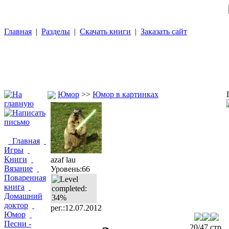
Главная
|
Разделы
|
Скачать книги
|
Заказать сайт
Юмор
>>
Юмор в картинках
Главная
Игры
Книги
azaf lau
Вязание
Уровень:66
Поваренная
книга
Домашний
доктор
рег.:12.07.2012
Юмор
Песни -
20/47 стр.