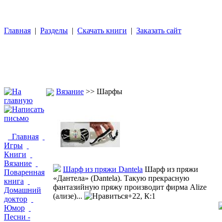
Главная
|
Разделы
|
Скачать книги
|
Заказать сайт
Вязание
>> Шарфы
Главная
Игры
Книги
Вязание
Шарф из пряжи Dantela
Шарф из пряжи
Поваренная
«Дантела» (Dantela). Такую прекрасную
книга
фантазийную пряжу производит фирма Alize
Домашний
(ализе)...
+22, К:1
доктор
Юмор
Песни -