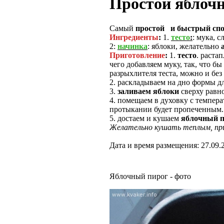
Простой яблоч
Самый
простой и быстрый спо
Ингредиенты
:
1.
тесто
:
: мука, с
2:
начинка
: яблоки, желательно
Приготовление
:
1.
тесто
. раста
чего добавляем муку, так, что 
разрыхлителя теста, можно и без
2. раскладываем на дно формы 
3.
заливаем яблоки
сверху равн
4. помещаем в духовку с темпера
протыкании будет пропеченным. (
5. достаем и кушаем
яблочный п
Желательно кушать теплым, при
Дата и время размещения: 27.09.
Яблочный пирог - фото