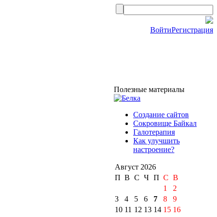
Войти
Регистрация
Полезные материалы
Создание сайтов
Сокровище Байкал
Галотерапия
Как улучшить
настроение?
Август 2026
П
В
С
Ч
П
С
B
1
2
3
4
5
6
7
8
9
10
11
12
13
14
15
16