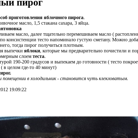
ный пирог
соб приготовления яблочного пирога
.
ливочное масло, 1,5 стакана сахара, 3 яйца.
антоновка
пливаем масло, далее тщательно перемешиваем масло ( растопленн
бы по консистенции тесто напоминало густую сметану. Можно доб
 него, тогда пирог получиться плотным.
для выпечки
яблоки
, которые мы предварительно почистили и по
омерным слоем
теста
.
турой 190-200 градусов и выпекаем до готовности ( тесто покро
 в целом где-то 40 минут)
ирог.
 помещении в холодильник - становится чуть клекловатым.
2012 19:09:22