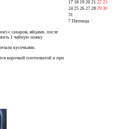
17
18
19
20
21
22
23
24
25
26
27
28
29
30
31
7 Пятница
ое) с сахаром, яйцами. после
авить 1 чайную ложку
резали кусочками.
ется корочкой плотноватой и при