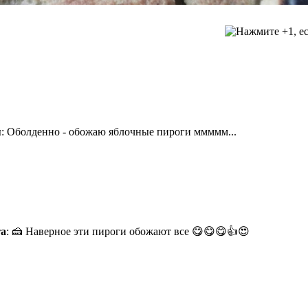
я
: Оболденно - обожаю яблочные пироги ммммм...
та
: 🍰 Наверное эти пироги обожают все 😋😋😋👍😍