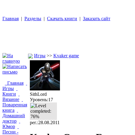
Главная
|
Разделы
|
Скачать книги
|
Заказать сайт
Игры
>>
Kvaker game
Главная
Игры
Книги
SithLord
Вязание
Уровень:17
Поваренная
книга
Домашний
доктор
рег.:28.08.2011
Юмор
Песни -