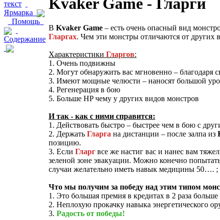
Kvaker Game - Гларги
текст
Ярмарка
Помощь
В
Kvaker Game
– есть очень опасный вид монстро
Гларгах
. Чем эти монстры отличаются от других 
Содержание
Характеристики
Гларгов
:
1. Очень подвижны
2. Могут обнаружить вас мгновенно – благодаря с
3. Имеют мощные челюсти – наносят большой уро
4. Регенерация в бою
5. Больше HP чему у других видов монстров
И так - как с ними справится:
1. Действовать быстро – быстрее чем в бою с дру
2. Держать
Гларга
на дистанции – после залпа из
позицию.
3. Если
Гларг
все же настиг вас и нанес вам тяже
зеленой зоне эвакуации. Можно конечно попытать 
случаи желательно иметь навык медицины 50…. ; 
Что мы получим за победу над этим типом монс
1. Это большая премия в кредитах в 2 раза больше
2. Неплохую прокачку навыка энергетического о
3.
Радость от победы!