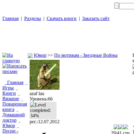
Главная
|
Разделы
|
Скачать книги
|
Заказать сайт
Юмор
>>
По мотивам - Звездные Войны
Главная
Игры
Книги
azaf lau
Вязание
Уровень:66
Поваренная
книга
Домашний
доктор
рег.:12.07.2012
Юмор
Песни -
29/41 стр.