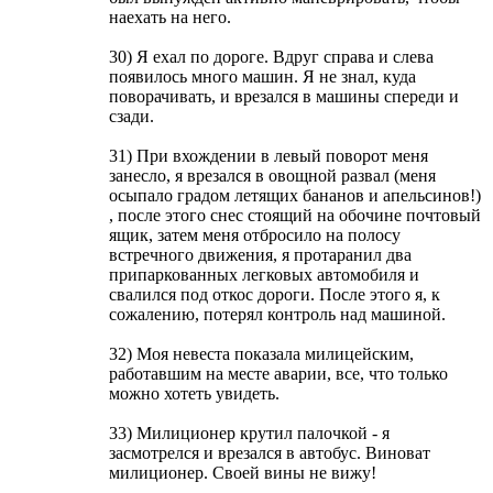
наехать на него.
30) Я ехал по дороге. Вдруг справа и слева
появилось много машин. Я не знал, куда
поворачивать, и врезался в машины спереди и
сзади.
31) При вхождении в левый поворот меня
занесло, я врезался в овощной развал (меня
осыпало градом летящих бананов и апельсинов!)
, после этого снес стоящий на обочине почтовый
ящик, затем меня отбросило на полосу
встречного движения, я протаранил два
припаркованных легковых автомобиля и
свалился под откос дороги. После этого я, к
сожалению, потерял контроль над машиной.
32) Моя невеста показала милицейским,
работавшим на месте аварии, все, что только
можно хотеть увидеть.
33) Милиционер крутил палочкой - я
засмотрелся и врезался в автобус. Виноват
милиционер. Своей вины не вижу!