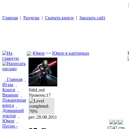
Главная
|
Разделы
|
Скачать книги
|
Заказать сайт
Юмор
>>
Юмор в картинках
Главная
Игры
Книги
SithLord
Вязание
Уровень:17
Поваренная
книга
Домашний
доктор
рег.:28.08.2011
Юмор
Песни -
17/47 стр.