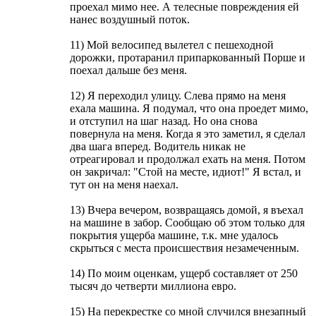
проехал мимо нее. А телесные повреждения ей
нанес воздушный поток.
11) Мой велосипед вылетел с пешеходной
дорожки, протаранил припаркованный Порше и
поехал дальше без меня.
12) Я переходил улицу. Слева прямо на меня
ехала машина. Я подумал, что она проедет мимо,
и отступил на шаг назад. Но она снова
повернула на меня. Когда я это заметил, я сделал
два шага вперед. Водитель никак не
отреагировал и продолжал ехать на меня. Потом
он закричал: "Стой на месте, идиот!" Я встал, и
тут он на меня наехал.
13) Вчера вечером, возвращаясь домой, я въехал
на машине в забор. Сообщаю об этом только для
покрытия ущерба машине, т.к. мне удалось
скрыться с места происшествия незамеченным.
14) По моим оценкам, ущерб составляет от 250
тысяч до четверти миллиона евро.
15) На перекрестке со мной случился внезапный