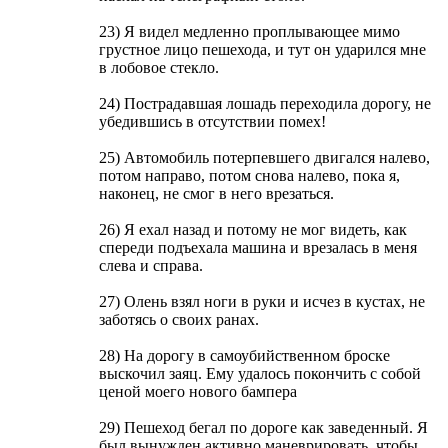
23) Я видел медленно проплывающее мимо
грустное лицо пешехода, и тут он ударился мне
в лобовое стекло.
24) Пострадавшая лошадь переходила дорогу, не
убедившись в отсутствии помех!
25) Автомобиль потерпевшего двигался налево,
потом направо, потом снова налево, пока я,
наконец, не смог в него врезаться.
26) Я ехал назад и потому не мог видеть, как
спереди подъехала машина и врезалась в меня
слева и справа.
27) Олень взял ноги в руки и исчез в кустах, не
заботясь о своих ранах.
28) На дорогу в самоубийственном броске
выскочил заяц. Ему удалось покончить с собой
ценой моего нового бампера
29) Пешеход бегал по дороге как заведенный. Я
был вынужден активно маневрировать, чтобы