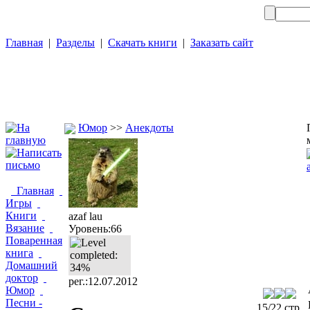
Главная
|
Разделы
|
Скачать книги
|
Заказать сайт
Юмор
>>
Анекдоты
Главная
Игры
Книги
azaf lau
Вязание
Уровень:66
Поваренная
книга
Домашний
доктор
рег.:12.07.2012
Юмор
Песни -
15/22 стр.