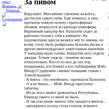
За пивом
текст
Ярмарка
Помощь
Корускант. Массивные строения, казалось,
достигали самого неба. Еще немного, и они,
Содержание
проткнув тонкую пелену стратосферных
облаков, вознесутся за границы атмосферы.
Верховный канцлер Кос Палпатин сидел за
рабочим столом у себя в кабинете. На
подлокотнике кресла валялся чей то ливчик, по
всему столу были разбросаны бутылки виски и
других многоградусных алкогольных напитков.
У канцлера ныла голова. Напротив него сидели
джедаи. Точнее сидели - понятие весьма
относительно. Кто-то из них до сих пор
похрапывал, кто блевал а кто то(Например Мэйс
Винду) Судорожно сжимал пальцами стакан с
АлкоЗельцером.
- Я боюсь - это неизбежно,- признался Палпатин.
- А я не боюсь... - Мэйс Винду проглотил
таблетку.
- Из-за этого может развалиться Республика...
Никогда такого со мной не было.
- И так или иначе чинить тебе придется многое...
- проскрипел из-под стола голосок зеленого