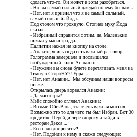
сделать что-то. Он может в эотм разобраться.
- Но вы самый сильный джедай почему бы вам...
- Нет, нет я признал что я не самый сильный,
самый сильный- Йода.
Под столом что грохнуло. Отогнав муху Йода
сказал:
- Избранный справится с этим, да. Маленькие
ножки у магистра, да.
Палпатин нажал на кнопку на столе:
- Анакин, явись сюда есть важный разговор.
Голограмма замерцала и послышался
возбужденный голос Анакина:
- Неужели вы снова будете перетягивать меня на
Темную СтороНУ?! Урра....
- Нет, нет Анакин... Мы обсудиам наши вопросы
позже.
Открылась дверь ворвался Анакин:
- Да магистры?!
Мэйс спокойно оглядел Анакина:
- Возьми Оби-Вана, эта очень важная миссия.
Возможно это то для чего ты был Избран. Вот 30
кредиток. Перейди через дорогу и зайди в
ресторан Декса....
- Его надо допросить?!
- Нет. Подойди к нему и скажи следующее: