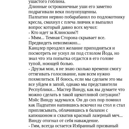
ушастого гоблина.
Длинные остроконечные уши его заметно
подрагивали веки полуопущенны.
Палпатин нервно побарабанил по подлокотнику
кресла, смахнул с плеча ливчик и выпалил
вопрос который давно всех мучил:
- Кто идет за Клинским?!
- Ммм... Темная Сторона скрывает все.
Предвидеть невозможно...
Канцлер преодлел желание приподняться и
посмотреть не уснул ли под стлолом Йода, но
знал что эта попытка отдастся в его голове
тупой, ноющей болью.
- Друзья мои, я не знаю сколько времени смогу
оттягивать голосование, нам всем нужно
похмелиться. И боюсь, если мы сделаем это мы
все уйдем в запой, однако мы представители
Республики... Мастер Винду, как вы думаете что
можно сделать в такой щекотливой ситуации?
Мэйс Винду задумался. Он до сих пор помнил
как Падпатин напившись вскочил на стол и стал
приплясывать, облачившись в балахон с
капюшоном и схватив красный лазерный меч...
Винду отогнал от себя наваждение.
- Гмм, всегда остается Избранный призваный