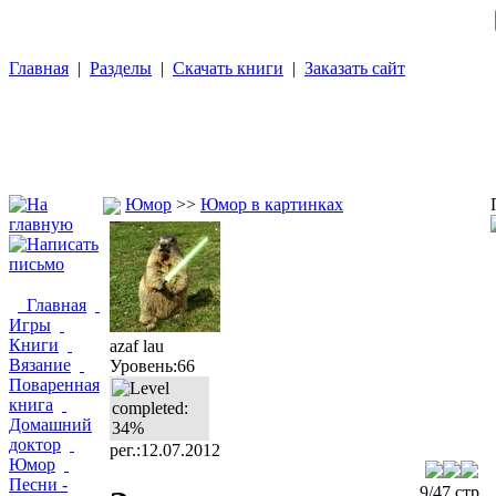
Главная
|
Разделы
|
Скачать книги
|
Заказать сайт
Юмор
>>
Юмор в картинках
Главная
Игры
Книги
azaf lau
Вязание
Уровень:66
Поваренная
книга
Домашний
доктор
рег.:12.07.2012
Юмор
Песни -
9/47 стр.