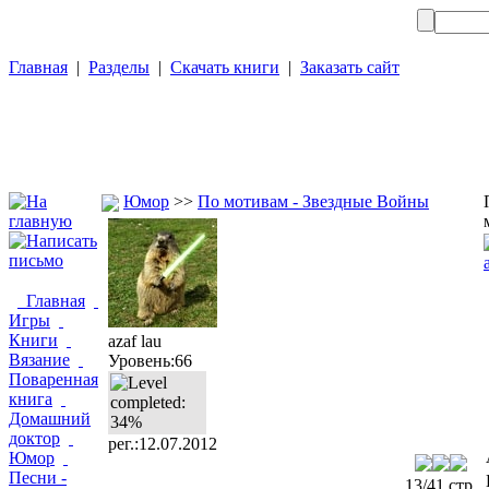
Главная
|
Разделы
|
Скачать книги
|
Заказать сайт
Юмор
>>
По мотивам - Звездные Войны
Главная
Игры
Книги
azaf lau
Вязание
Уровень:66
Поваренная
книга
Домашний
доктор
рег.:12.07.2012
Юмор
Песни -
13/41 стр.