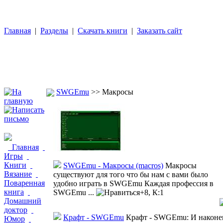
Главная
|
Разделы
|
Скачать книги
|
Заказать сайт
SWGEmu
>> Макросы
Главная
Игры
Книги
SWGEmu - Макросы (macros)
Макросы
Вязание
существуют для того что бы нам с вами было
Поваренная
удобно играть в SWGEmu Каждая профессия в
книга
SWGEmu ...
+8, К:1
Домашний
доктор
Крафт - SWGEmu
Крафт - SWGEmu: И наконе
Юмор